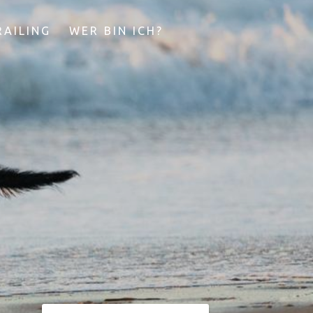
AILING
WER BIN ICH?