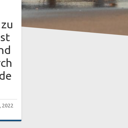
 zu
st
und
rch
de
, 2022